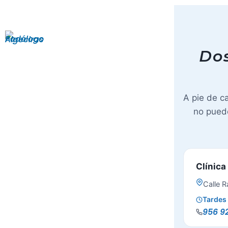
Do
A pie de ca
no puede
Clínica
Calle R
Tardes 
956 9